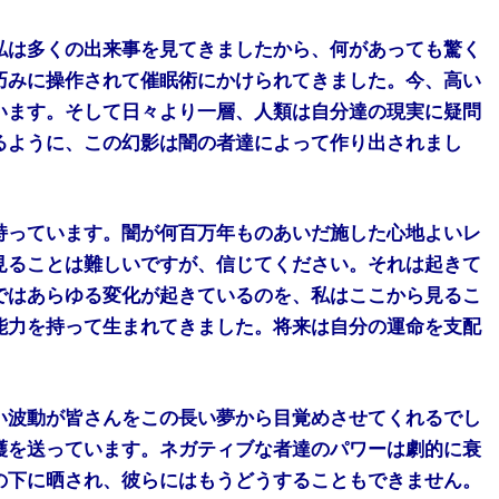
私は多くの出来事を見てきましたから、何があっても驚く
巧みに操作されて催眠術にかけられてきました。今、高い
います。そして日々より一層、人類は自分達の現実に疑問
るように、この幻影は闇の者達によって作り出されまし
持っています。闇が何百万年ものあいだ施した心地よいレ
見ることは難しいですが、信じてください。それは起きて
ではあらゆる変化が起きているのを、私はここから見るこ
能力を持って生まれてきました。将来は自分の運命を支配
い波動が皆さんをこの長い夢から目覚めさせてくれるでし
護を送っています。ネガティブな者達のパワーは劇的に衰
の下に晒され、彼らにはもうどうすることもできません。