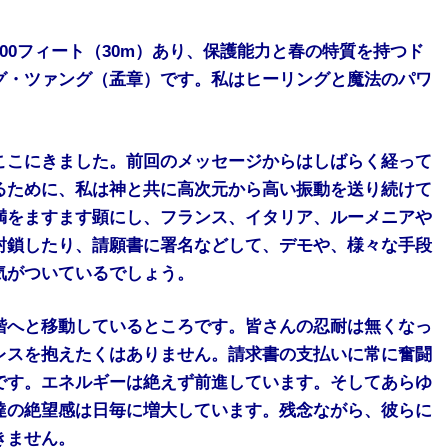
00フィート（30m）あり、保護能力と春の特質を持つド
グ・ツァング（孟章）です。私はヒーリングと魔法のパワ
ここにきました。前回のメッセージからはしばらく経って
るために、私は神と共に高次元から高い振動を送り続けて
満をますます顕にし、フランス、イタリア、ルーメニアや
封鎖したり、請願書に署名などして、デモや、様々な手段
気がついているでしょう。
階へと移動しているところです。皆さんの忍耐は無くなっ
レスを抱えたくはありません。請求書の支払いに常に奮闘
です。エネルギーは絶えず前進しています。そしてあらゆ
達の絶望感は日毎に増大しています。残念ながら、彼らに
きません。