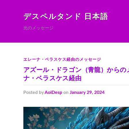
デスペルタンド 日本語
光のメッセージ
エレーナ・ベラスケス経由のメッセージ
アズール・ドラゴン（青龍）からの
ナ・ベラスケス経由
Posted
by
AoiDesp
on
January 29, 2024