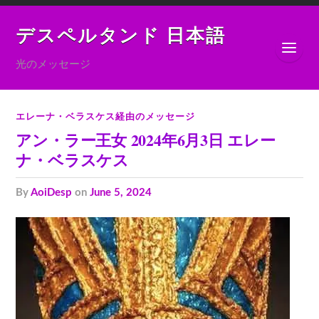
デスペルタンド 日本語
光のメッセージ
エレーナ・ベラスケス経由のメッセージ
アン・ラー王女 2024年6月3日 エレー
ナ・ベラスケス
by
AoiDesp
on
June 5, 2024