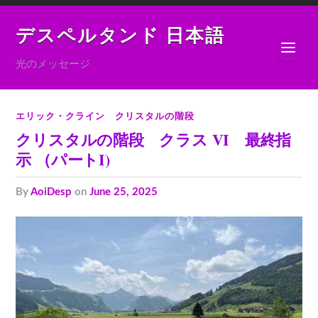
デスペルタンド 日本語
光のメッセージ
エリック・クライン クリスタルの階段
クリスタルの階段 クラス VI 最終指
示 （パートI)
by
AoiDesp
on
June 25, 2025