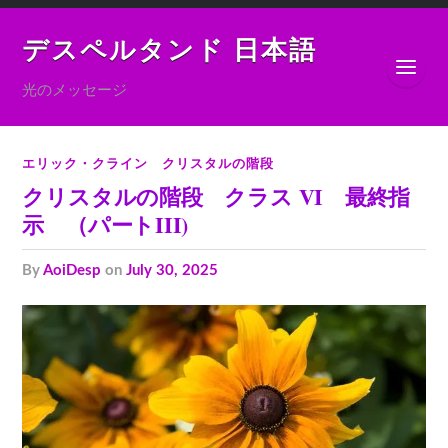
デスペルタンド 日本語
光のメッセージ
エリック・クライン クリスタルの階段
クリスタルの階段 クラス VI 最終指
示 （パートIII)
by
AoiDesp
on
July 30, 2025