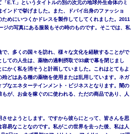
「E.T.」というタイトルの別の次元の地球外生命体のミ
はインドで挙げました。また、ドバイ出身のファッショ
ためにいつくかドレスを製作してしてくれました。2011
ッセージの写真にある服装もその時のものです。そこでは、私
陰で、多くの国々を訪れ、様々な文化を経験することがで
しての人生は、薬物の過剰摂取で33歳で幕を閉じまし
とにかく私を消そうと計画していました。これはとてもよ
の殆どはある種の薬物を使用または乱用しています。ネガ
ィブなエネターテインメント・ビジネスとなります。闇の
誰もが、お金を稼ぐのに使われる、ただの商品であり、人
用させようとします。ですから彼らにとって、皆さんを思
は容易なことなのです。私がこの世界を去った後、私は人