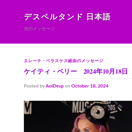
デスペルタンド 日本語
光のメッセージ
エレーナ・ベラスケス経由のメッセージ
ケイティ・ペリー 2024年10月1
Posted
by
AoiDesp
on
October 18, 2024