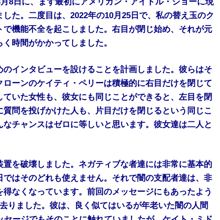
年3月8日に、まず最初にアメリカン・アイドル・ショーに現
た。二度目は、2022年の10月25日で、私の替え玉のク
トで機能不全を起こしました。右目が閉じ始め、それが元
らく時間がかかってしました。
めのインタビューを設けることを計画しました。彼らはそ
クローンのケイティ・ペリーは積極的に右目だけを閉じて
していた女性も、彼女にも同じことができると、左目を閉
に質問を投げかけた人も、片目だけを閉じるという同じこ
んなチャンスはゼロに等しいと思います。彼女達は二人と
装置を破壊しました。ネガティブな者達には非常に基本的
日ではそのどれも使えません。それで闇の支配者達は、非
を得なくなっています。前回のメッセージにもあったよう
を去りました。彼は、良く似てはいるが年老いた闇の人間
ッセージでもそのことに触れていましたが、ケイト・ミド