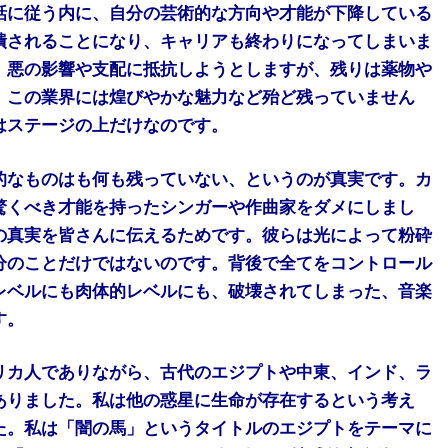
話に従う内に、自分の芸術的な方向や才能が下降している
潰されることになり、キャリアも終わりになってしまいま
、悪の影響や支配に抵抗しようとしますが、残りは薬物や
。この業界には煌びやかな魅力など殆ど残っていません
はステージの上だけなのです。
的なものはも何も残っていない、というのが真実です。カ
驚くべき才能を持ったシンガーや作曲家をダメにしまし
の真実を皆さんに伝えるためです。彼らは光によって粉砕
分のことだけではないのです。背後で全てをコントロール
レベルにも肉体的レベルにも、破壊されてしまった、音楽
す。
リカ人でありながら、古代のエジプトや中東、インド、ラ
ありました。私は他の惑星に生命が存在するという考え
た。私は「闇の馬」というタイトルのエジプトをテーマに