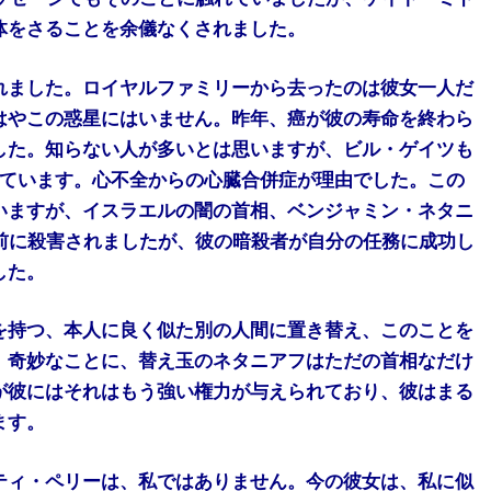
体をさることを余儀なくされました。
れました。ロイヤルファミリーから去ったのは彼女一人だ
はやこの惑星にはいません。昨年、癌が彼の寿命を終わら
した。知らない人が多いとは思いますが、ビル・ゲイツも
っています。心不全からの心臓合併症が理由でした。この
いますが、イスラエルの闇の首相、ベンジャミン・ネタニ
前に殺害されましたが、彼の暗殺者が自分の任務に成功し
した。
を持つ、本人に良く似た別の人間に置き替え、このことを
。奇妙なことに、替え玉のネタニアフはただの首相なだけ
が彼にはそれはもう強い権力が与えられており、彼はまる
ます。
ティ・ペリーは、私ではありません。今の彼女は、私に似