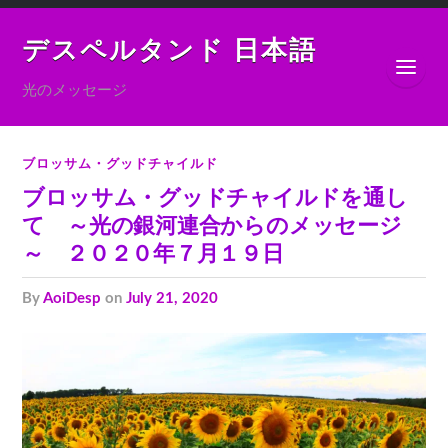
デスペルタンド 日本語
光のメッセージ
ブロッサム・グッドチャイルド
ブロッサム・グッドチャイルドを通し
て ～光の銀河連合からのメッセージ
～ ２０２０年７月１９日
by
AoiDesp
on
July 21, 2020