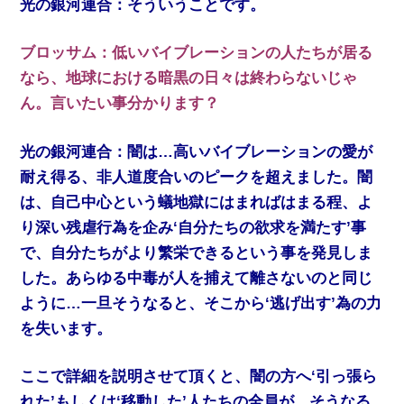
光の銀河連合：そういうことです。
ブロッサム：低いバイブレーションの人たちが居る
なら、地球における暗黒の日々は終わらないじゃ
ん。言いたい事分かります？
光の銀河連合：闇は…高いバイブレーションの愛が
耐え得る、非人道度合いのピークを超えました。闇
は、自己中心という蟻地獄にはまればはまる程、よ
り深い残虐行為を企み‘自分たちの欲求を満たす’事
で、自分たちがより繁栄できるという事を発見しま
した。あらゆる中毒が人を捕えて離さないのと同じ
ように…一旦そうなると、そこから‘逃げ出す’為の力
を失います。
ここで詳細を説明させて頂くと、闇の方へ‘引っ張ら
れた’もしくは‘移動した’人たちの全員が…そうなる