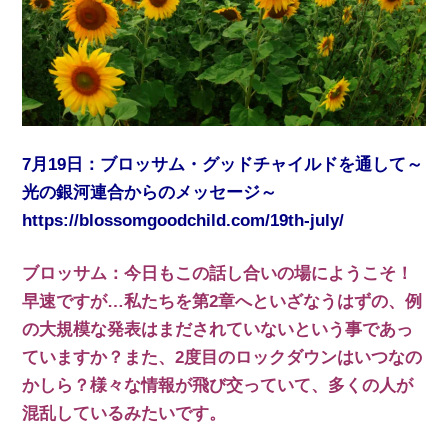
7月19日：ブロッサム・グッドチャイルドを通して～
光の銀河連合からのメッセージ～
https://blossomgoodchild.com/19th-july/
ブロッサム：今日もこの話し合いの場にようこそ！
早速ですが…私たちを第2章へといざなうはずの、例
の大規模な発表はまだされていないという事であっ
ていますか？また、2度目のロックダウンはいつなの
かしら？様々な情報が飛び交っていて、多くの人が
混乱しているみたいです。