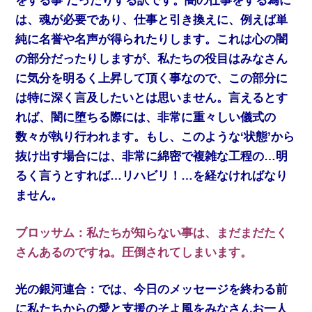
をする事’だったりする訳です。闇の仕事をする為に
は、魂が必要であり、仕事と引き換えに、例えば単
純に名誉や名声が得られたりします。これは心の闇
の部分だったりしますが、私たちの役目はみなさん
に気分を明るく上昇して頂く事なので、この部分に
は特に深く言及したいとは思いません。言えるとす
れば、闇に堕ちる際には、非常に重々しい儀式の
数々が執り行われます。もし、このような‘状態’から
抜け出す場合には、非常に綿密で複雑な工程の…明
るく言うとすれば…リハビリ！…を経なければなり
ません。
ブロッサム：私たちが知らない事は、まだまだたく
さんあるのですね。圧倒されてしまいます。
光の銀河連合：では、今日のメッセージを終わる前
に私たちからの愛と支援のそよ風をみなさんお一人