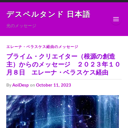
デスペルタンド 日本語
光のメッセージ
エレーナ・ベラスケス経由のメッセージ
プライム・クリエイター（根源の創造
主）からのメッセージ ２０２３年１０
月８日 エレーナ・ベラスケス経由
by
AoiDesp
on
October 11, 2023