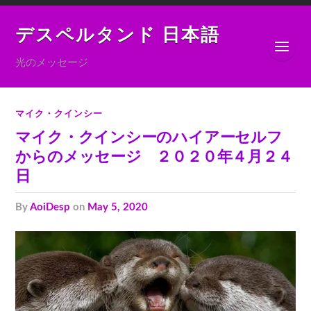
デスペルタンド 日本語
光のメッセージ
マイク・クインシー
マイク・クインシーのハイアーセルフ
からのメッセージ ２０２０年４月２４
日
by
AoiDesp
on
May 5, 2020