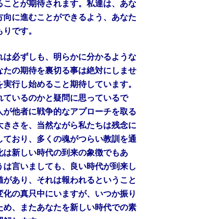
ることが期待されます。私達は、あな
方向に進むことができるよう、あなた
もりです。
れは必ずしも、明らかに分かるような
なたの期待を裏切る事は絶対にしませ
を実行し始めること期待しています。
れているのかと疑問に思っているで
人が他者に戦争的なアプローチを取る
大きさを、当然ながら私たちは残念に
しており、多くの魂がつらい教訓を通
化は新しい時代の到来の象徴でもあ
うは言いましても、良い時代が到来し
値があり、それは報われるということ
変化の真只中にいますが、いつか振り
ため、またあなたを新しい時代での素