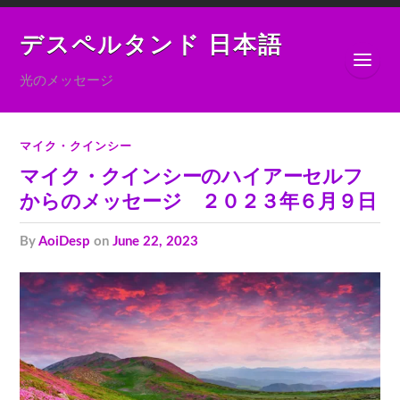
デスペルタンド 日本語
光のメッセージ
マイク・クインシー
マイク・クインシーのハイアーセルフ
からのメッセージ ２０２３年６月９日
by
AoiDesp
on
June 22, 2023