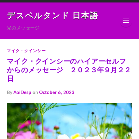
デスペルタンド 日本語
光のメッセージ
マイク・クインシー
マイク・クインシーのハイアーセルフ
からのメッセージ ２０２３年９月２２
日
by
AoiDesp
on
October 6, 2023