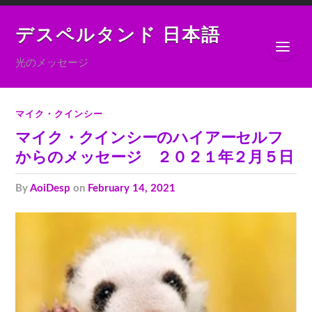
デスペルタンド 日本語
光のメッセージ
マイク・クインシー
マイク・クインシーのハイアーセルフ
からのメッセージ ２０２１年２月５日
by
AoiDesp
on
February 14, 2021