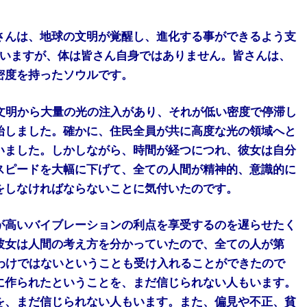
さんは、地球の文明が覚醒し、進化する事ができるよう支
はいますが、体は皆さん自身ではありません。皆さんは、
密度を持ったソウルです。
文明から大量の光の注入があり、それが低い密度で停滞し
始しました。確かに、住民全員が共に高度な光の領域へと
いました。しかしながら、時間が経つにつれ、彼女は自分
スピードを大幅に下げて、全ての人間が精神的、意識的に
をしなければならないことに気付いたのです。
が高いバイブレーションの利点を享受するのを遅らせたく
彼女は人間の考え方を分かっていたので、全ての人が第
わけではないということも受け入れることができたので
に作られたということを、まだ信じられない人もいます。
を、まだ信じられない人もいます。また、偏見や不正、貧