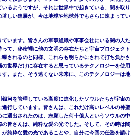
ているようですが、それは世界中で起きている、闇を取り
の著しい進展が、今は地球や地球外でもさらに速まってい
きています。皆さんの軍事組織や軍事会社にいる闇の人た
持って、秘密裡に他の文明の存在たちと宇宙プロジェクト
に曝されるのと同様、これらも明らかにされて打ち負かさ
画の世界だけに存在すると思っているテクノロジーを使用
ます。また、そう遠くない未来に、このテクノロジーは地
川銀河を管理している高度に進化したソウルたちが宇宙の
に進行しています。皆さんは、これだけ高いレベルの神聖
めに選出されたのは、志願した何十億人というソウルの中
際の皆さんは、純粋な愛の光でした。そして、その時は闇
』が純粋な愛の光であることや、自分に今回の任務を請け