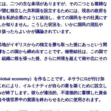
には、二つの主な条項がありますが、その二つとも複雑な
が望む独立した共和国を設立するためには、現在の政府を
国を私的企業のように統治し、全ての国民をその社員にす
しか知りません。こうした状況を、いかに国民の混乱や
り扱ったらよいかが議論されています。
民地がイギリスからの独立を勝ち取った後にあっという間
響をこの国から締め出すことです。秘密結社は、この国で
、組織に根を張った後、さらに州境を超えて南や北にその
bal economy）を作ることです。ネサラにGが付け加
これにより、イルミナティが自らの富を築くために設立し
みが終了します。彼らが違法的、不道徳的に蓄積した資金
は今後世界中の貧困を終わらせるために使用されます。