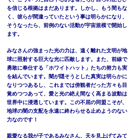
を信じる根拠はまだあります。しかし、もう間もな
く、彼らが間違っていたという事は明らかになり、
そうなったら、前例のない活動が宇宙規模で開始し
ます。
みなさんの強まった光の力は、遠く離れた文明が地
球に照射する巨大な光に匹敵します。また、前線で
勇敢に奉仕する「ホワイトハット」たちの努力も実
を結んでいます。闇が隠そうとした真実は明らかに
なりつつあるし、これまでは傍観者だった方々も目
覚めつつあって、愛と光の絶え間なく高まる波動は
世界中に浸透しています。この不屈の同盟こそが、
地球の闇の支配を永遠に終わらせる止めようのない
力なのです！
親愛なる我が子であるみなさん、天を見上げてみて