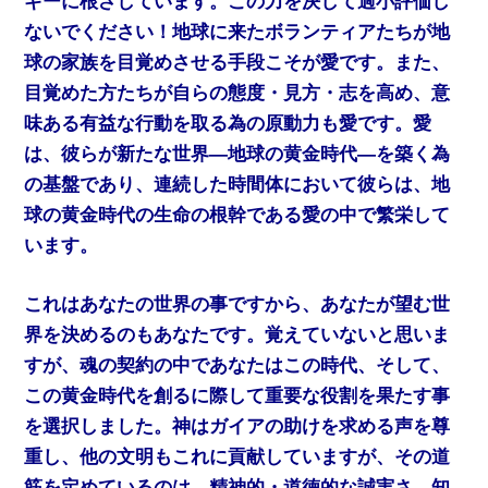
ギーに根ざしています。この力を決して過小評価し
ないでください！地球に来たボランティアたちが地
球の家族を目覚めさせる手段こそが愛です。また、
目覚めた方たちが自らの態度・見方・志を高め、意
味ある有益な行動を取る為の原動力も愛です。愛
は、彼らが新たな世界―地球の黄金時代―を築く為
の基盤であり、連続した時間体において彼らは、地
球の黄金時代の生命の根幹である愛の中で繁栄して
います。
これはあなたの世界の事ですから、あなたが望む世
界を決めるのもあなたです。覚えていないと思いま
すが、魂の契約の中であなたはこの時代、そして、
この黄金時代を創るに際して重要な役割を果たす事
を選択しました。神はガイアの助けを求める声を尊
重し、他の文明もこれに貢献していますが、その道
筋を定めているのは、精神的・道徳的な誠実さ、知