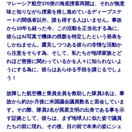
マレーシア航空370便の海底捜索再開は、それが無意
味と知りながら捜索を推し進めているディープステ
ートの関係者以外、誰も得する人はいません。事故
から10年も経った今、この活動を正当化する為に、
彼らはAI写真で機体の残骸を特定したという発表を
しかねません。露見しつつある彼らの非情な活動か
ら注意をそらす為、そして、私たちが地球家族とど
れほど密接に関わっているかを人々に知られないよ
うにする為に、彼らはあらゆる手段を講じるでしょ
う！
故障した航空機と乗員全員を救助した隊員2名は、事
故から約2か月後に米国議会議員数名と面会していま
す。その際、隊員2名が異星文明の出身である事を示
す証拠として、彼らは、まず地球人に似た姿で議員
たちの前に現れ、その後、目の前で本来の姿にシェ