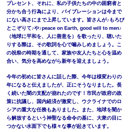
プレセント、それに、私の子供たちの中の困窮者と
分かち合う行為により、バイブレーションは今まで
にない高さにまで上昇しています。皆さんが♪もろび
とこぞりて♪や♪peace on Earth, good will to men♪
（地球に平和を、人に善意を）を歌ったり、聴いた
りする際は、その歌詞を心で噛みしめましょう。こ
の祝祭の時期を通して、家族や友人たちと心を温め
合い、気分を高めながら新年を迎えましょう。
今年の初めに皆さんに話した際、今年は様変わりの
年になると伝えましたが、正にそうなりました。長
く続いた闇の支配が崩れたのです！市民が政府の政
策に抗議し、国内経済が激変し、ウクライナでのロ
シアの重大な任務もありました。また、地球を闇か
ら解放するという神聖なる命令の基に、大衆の目に
つかない水面下でも様々な事が起きています。