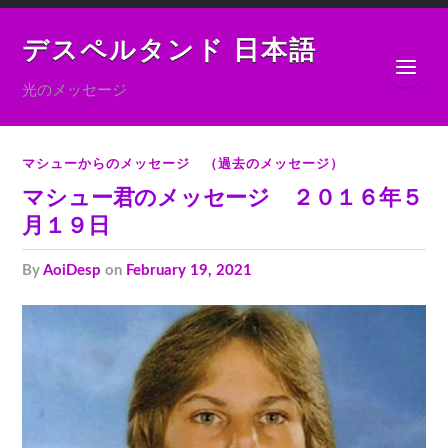
デスペルタンド 日本語
光のメッセージ
マシューからのメッセージ （過去のメッセージ）
マシュー君のメッセージ ２０１６年５
月１９日
by
AoiDesp
on
February 19, 2021