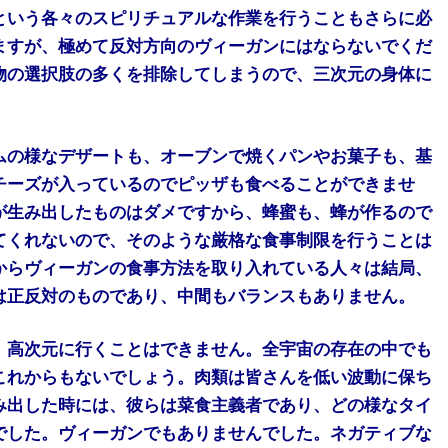
という各々のスピリチュアルな作業を行うこともさらに必
ますが、極めて反対方向のヴィーガンにはならないでくだ
物の選択肢の多くを排除してしまうので、三次元の身体に
ムの様なデザートも、オーブンで焼くパンやお菓子も、基
チーズが入っているのでピッザも食べることができませ
が生み出したものはダメですから、蜂蜜も、蜂が作るので
てくれないので、そのような厳格な食事制限を行うことは
からヴィーガンの食事方法を取り入れている人々は結局、
は正反対のものであり、中間もバランスもありません。
、高次元に行くことはできません。全宇宙の存在の中でも
これからもないでしょう。肉類は皆さんを低い波動に保ち
み出した時には、彼らは菜食主義者であり、どの様なタイ
でした。ヴィーガンでもありませんでした。ネガティブな