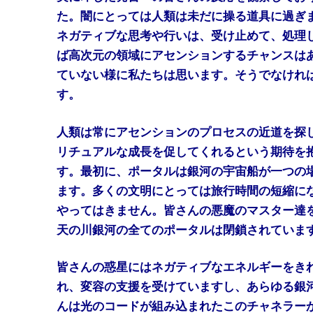
た。闇にとっては人類は未だに操る道具に過ぎ
ネガティブな思考や行いは、受け止めて、処理
ば高次元の領域にアセンションするチャンスは
ていない様に私たちは思います。そうでなけれ
す。
人類は常にアセンションのプロセスの近道を探して
リチュアルな成長を促してくれるという期待を
す。最初に、ポータルは銀河の宇宙船が一つの
ます。多くの文明にとっては旅行時間の短縮に
やってはきません。皆さんの悪魔のマスター達
天の川銀河の全てのポータルは閉鎖されていま
皆さんの惑星にはネガティブなエネルギーをき
れ、変容の支援を受けていますし、あらゆる銀
んは光のコードが組み込まれたこのチャネラー