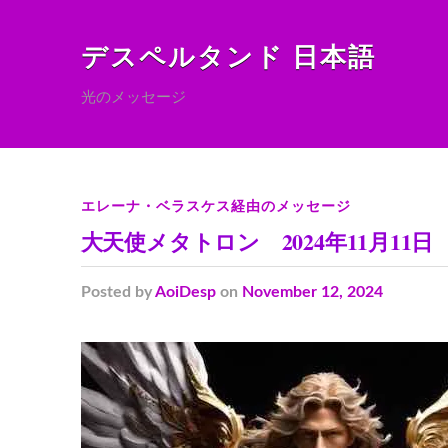
デスペルタンド 日本語
光のメッセージ
エレーナ・ベラスケス経由のメッセージ
大天使メタトロン 2024年11月1
Posted
by
AoiDesp
on
November 12, 2024