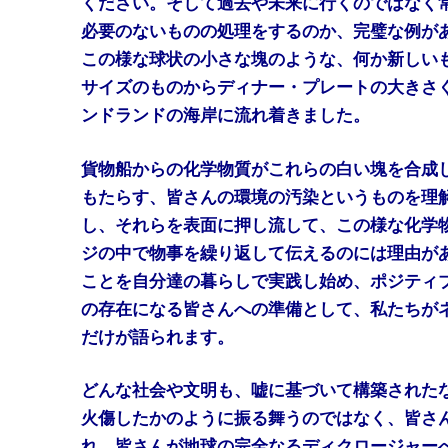
ください。そして過去や未来に行くのではなく
必要のないものの処理をするのか、完璧な例が
この様な球状の小さな塊のような、何か新しい
サイズのものからディナー・プレートの大きさ
ンドランドの海岸に流れ着きました。
貨物船からの化学物質がこれらの白い塊を合成
もたらす、皆さんの環境の汚染というものを理
し、それらを表面に押し流して、この様な化学
ジの中で物事を繰り返して伝えるのには理由が
ことを自分達の暮らしで実践し始め、ポジティ
の存在になる皆さんへの準備として、私たちが
だけが語られます。
どんな社会や文明も、嘘に基づいて構築された
火傷したかのように振る舞うのではなく、皆さ
れ、皆さんが地球の完全なるディクロージャー