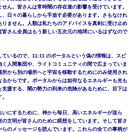
ません。皆さんは常時闇の存在達の影響を受けています。
し、日々の暮らしから手放す必要があります。さもなけれ
ありません。人類は私たちのアドバイスを真剣に受け止め
ば皆さん全員はもう新しい五次元の地球にいるはずなので
いるので、11:11 のポータルという偽の情報は、スピ
抱く人間集団や、ライトコミュニティの間で広まっていま
場所から別の場所へと宇宙を移動するためにのみ使用され
なるからです。ポータルからは如何なるエネルギーも光も
を支援する、闇の勢力の到来の危険があるために、目下は
す。
れいにするために、神から毎日、高いエネルギーが送ら
河の文明が皆さんのために瞑想をしています。そして皆さ
からのメッセージを読んでいます。これらの全ての事柄が