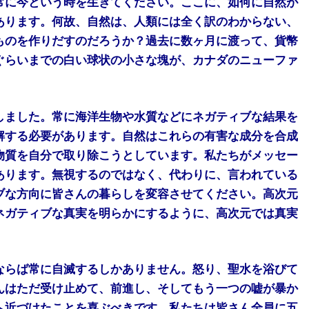
常に今という時を生きてください。ここに、如何に自然が
あります。何故、自然は、人類には全く訳のわからない、
ものを作りだすのだろうか？過去に数ヶ月に渡って、貨幣
ぐらいまでの白い球状の小さな塊が、カナダのニューファ
しました。常に海洋生物や水質などにネガティブな結果を
解する必要があります。自然はこれらの有害な成分を合成
物質を自分で取り除こうとしています。私たちがメッセー
あります。無視するのではなく、代わりに、言われている
ブな方向に皆さんの暮らしを変容させてください。高次元
ネガティブな真実を明らかにするように、高次元では真実
ならば常に自滅するしかありません。怒り、聖水を浴びて
んはただ受け止めて、前進し、そしてもう一つの嘘が暴か
へ近づけたことを喜ぶべきです。私たちは皆さん全員に五