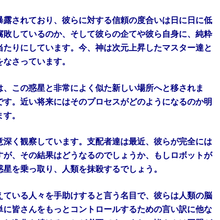
暴露されており、彼らに対する信頼の度合いは日に日に低
腐敗しているのか、そして彼らの企てや彼ら自身に、純粋
当たりにしています。今、神は次元上昇したマスター達と
をなさっています。
は、この惑星と非常によく似た新しい場所へと移されま
です。近い将来にはそのプロセスがどのようになるのか明
ます。
意深く観察しています。支配者達は最近、彼らが完全には
すが、その結果はどうなるのでしょうか、もしロボットが
惑星を乗っ取り、人類を抹殺するでしょう。
えている人々を手助けすると言う名目で、彼らは人類の脳
単に皆さんをもっとコントロールするための言い訳に他な