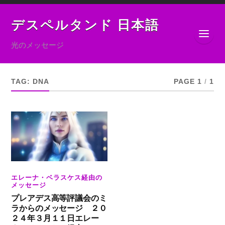
デスペルタンド 日本語
光のメッセージ
TAG:
DNA
PAGE 1
/
1
エレーナ・ベラスケス経由の
メッセージ
プレアデス高等評議会のミ
ラからのメッセージ ２０
２４年３月１１日エレー